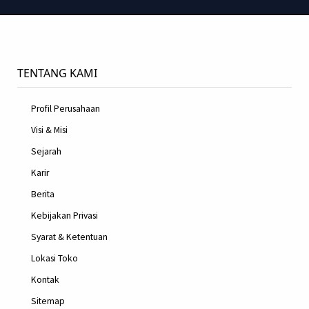
TENTANG KAMI
Profil Perusahaan
Visi & Misi
Sejarah
Karir
Berita
Kebijakan Privasi
Syarat & Ketentuan
Lokasi Toko
Kontak
Sitemap