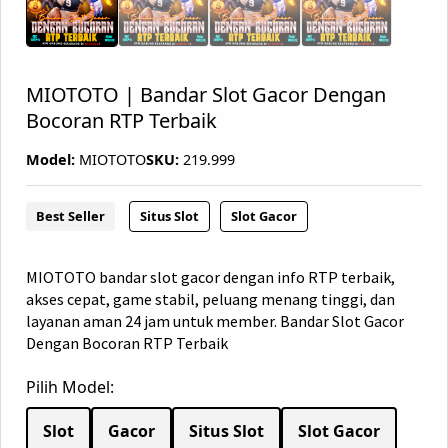
MIOTOTO | Bandar Slot Gacor Dengan
Bocoran RTP Terbaik
Model:
MIOTOTO
SKU:
219.999
Best Seller
Situs Slot
Slot Gacor
MIOTOTO bandar slot gacor dengan info RTP terbaik,
akses cepat, game stabil, peluang menang tinggi, dan
layanan aman 24 jam untuk member. Bandar Slot Gacor
Dengan Bocoran RTP Terbaik
Pilih Model:
Slot
Gacor
Situs Slot
Slot Gacor