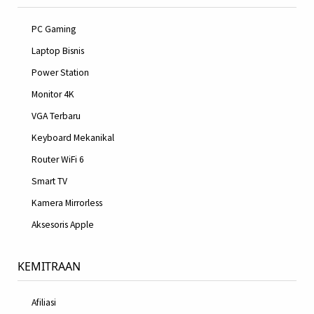
PC Gaming
Laptop Bisnis
Power Station
Monitor 4K
VGA Terbaru
Keyboard Mekanikal
Router WiFi 6
Smart TV
Kamera Mirrorless
Aksesoris Apple
KEMITRAAN
Afiliasi