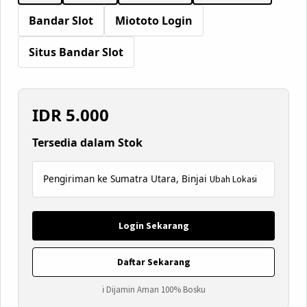
Bandar Slot
Miototo Login
Situs Bandar Slot
IDR
5.000
Tersedia dalam Stok
Pengiriman ke Sumatra Utara, Binjai
Ubah Lokasi
Login Sekarang
Daftar Sekarang
ℹ Dijamin Aman 100% Bosku