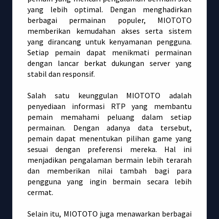
yang lebih optimal. Dengan menghadirkan
berbagai permainan populer, MIOTOTO
memberikan kemudahan akses serta sistem
yang dirancang untuk kenyamanan pengguna.
Setiap pemain dapat menikmati permainan
dengan lancar berkat dukungan server yang
stabil dan responsif.
Salah satu keunggulan MIOTOTO adalah
penyediaan informasi RTP yang membantu
pemain memahami peluang dalam setiap
permainan. Dengan adanya data tersebut,
pemain dapat menentukan pilihan game yang
sesuai dengan preferensi mereka. Hal ini
menjadikan pengalaman bermain lebih terarah
dan memberikan nilai tambah bagi para
pengguna yang ingin bermain secara lebih
cermat.
Selain itu, MIOTOTO juga menawarkan berbagai